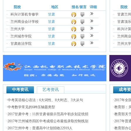
院校
地区
报名/留言
详细
院校
·
科兴计算机专修学
甘肃
·
甘肃兰
·
兰州商业会计学校
甘肃
·
甘肃顶
·
兰州大学
甘肃
·
科兴计
·
兰州城市学院
甘肃
·
兰州商
·
甘肃政法学院
甘肃
·
兰州大
中考资讯
艺考资讯
成考资
·
中考英语核心语法：6大词性、8大时态、3大从句
·
2017年
·
中考数学常见的6种压轴题类型
·
教育部：关
·
2017甘肃中考：11所甘肃省级示范高中初步划定统招
·
教育部关于
·
2017年兰州城市四区中考成绩公布最低录取控制线划
·
2017年
·
2017兰州中考：普通高中计划招收22919人
·
教育部办