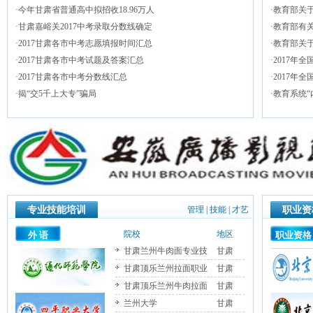
·
今年甘肃省普通高中拟招收18.96万人
·
教育部关于
·
甘肃嘉峪关2017中考录取分数线确定
·
教育部有关
·
2017甘肃各市中考志愿填报时间汇总
·
教育部关于
·
2017甘肃各市中考试题及答案汇总
·
2017年
·
2017甘肃各市中考分数线汇总
·
2017年
·
揭“交5千上大专”骗局
·
教育系统“
专业技能培训
管理
|
技能
|
才艺
职业资
院校
地区
外 语
职业资格
甘肃兰州牛肉面专业技
甘肃
甘肃顶乐兰州拉面职业
甘肃
甘肃顶乐兰州牛肉拉面
甘肃
兰州大学
甘肃