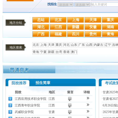
找招生
总站
北京
上海
天津
重庆
地方分站
湖北
江西
新疆
安徽
湖南
广西
福建
四川
贵州
青海
北京
上海
天津
重庆
河北
山东
广东
山西
内蒙古
辽宁
吉
地区搜索
青海
宁夏
新疆
台湾
香港
澳门
招生简章
院校推荐
考试政
院校
地区
留言
详细
·
甘肃202
1
江西应用技术职业学院
江西
·
甘肃省20
2
江西青年职业学院
江西
·
6月26日
3
武威职业学院
甘肃
·
2025年