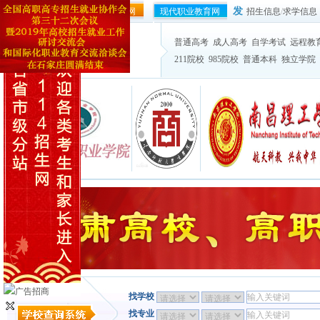
发
协作会官方网站
114就业网
现代职业教育网
招生信息
/
求学信息
普通高考
成人高考
自学考试
远程教
211院校
985院校
普通本科
独立学院
找学校
找专业