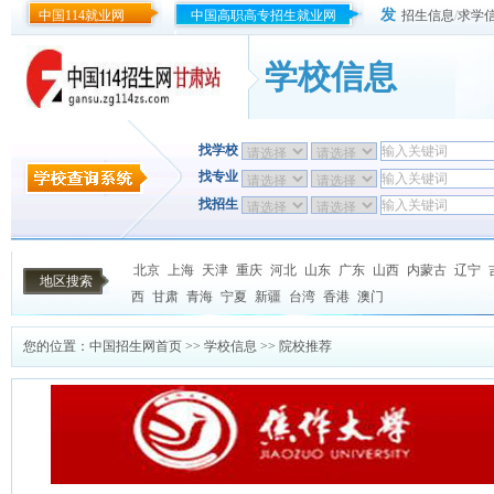
发
中国114就业网
中国高职高专招生就业网
招生信息
/
求学
学校信息
找学校
找专业
找招生
北京
上海
天津
重庆
河北
山东
广东
山西
内蒙古
辽宁
地区搜索
西
甘肃
青海
宁夏
新疆
台湾
香港
澳门
您的位置：
中国招生网首页
>>
学校信息
>> 院校推荐