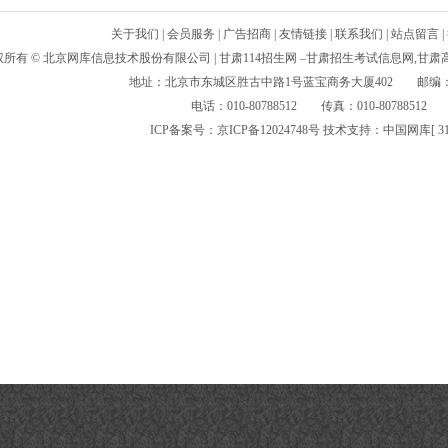
关于我们
|
会员服务
|
广告招商
|
友情链接
|
联系我们
|
站点留言
|
权所有 ©
北京网库信息技术股份有限公司
| 甘肃114招生网 –甘肃招生考试信息网,甘
地址：北京市东城区胜古中路1号蓝宝商务大厦402 邮编：10
电话：010-80788512 传真：010-80788512
ICP备案号：
京ICP备12024748号
技术支持：
中国网库
[
31