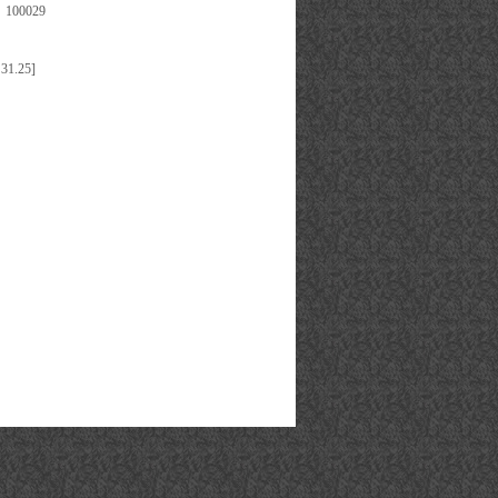
0029
31.25]