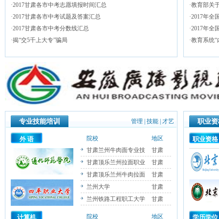
·
2017甘肃各市中考志愿填报时间汇总
·
教育部关于
·
2017甘肃各市中考试题及答案汇总
·
2017年
·
2017甘肃各市中考分数线汇总
·
2017年
·
揭“交5千上大专”骗局
·
教育系统“
专业技能培训
管理
|
技能
|
才艺
职业资
院校
地区
外 语
职业资格
甘肃兰州牛肉面专业技
甘肃
甘肃顶乐兰州拉面职业
甘肃
甘肃顶乐兰州牛肉拉面
甘肃
兰州大学
甘肃
兰州铁路工程职工大学
甘肃
院校
地区
计算机
学历学位