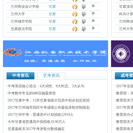
·
兰州商业会计学校
甘肃
·
甘肃顶
·
兰州大学
甘肃
·
科兴计
·
兰州城市学院
甘肃
·
兰州商
·
甘肃政法学院
甘肃
·
兰州大
中考资讯
艺考资讯
成考资
·
中考英语核心语法：6大词性、8大时态、3大从句
·
2017年
·
中考数学常见的6种压轴题类型
·
教育部：关
·
2017甘肃中考：11所甘肃省级示范高中初步划定统招
·
教育部关于
·
2017年兰州城市四区中考成绩公布最低录取控制线划
·
2017年
·
2017兰州中考：普通高中计划招收22919人
·
教育部办
·
今年甘肃省普通高中拟招收18.96万人
·
教育部关于
·
甘肃嘉峪关2017中考录取分数线确定
·
教育部有关