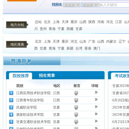
找招生
总站
北京
上海
天津
重庆
山西
陕西
河南
河北
江苏
山
地方分站
川
贵州
青海
宁夏
西藏
甘肃
北京
上海
天津
重庆
河北
山东
广东
山西
内蒙古
辽宁
地区搜索
西
甘肃
青海
宁夏
新疆
台湾
香港
澳门
招生简章
院校推荐
考试政
院校
地区
留言
详细
·
甘肃202
1
江西应用技术职业学院
江西
·
甘肃省20
2
江西青年职业学院
江西
·
6月26日
3
武威职业学院
甘肃
·
2025年
4
酒泉职业技术学院
甘肃
·
2025年
5
甘肃交通职业技术学院
甘肃
·
6月25日