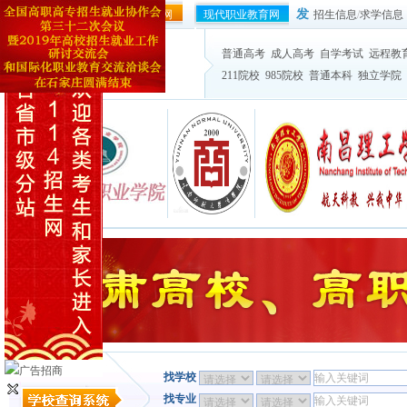
发
协作会官方网站
114就业网
现代职业教育网
招生信息
/
求学信息
普通高考
成人高考
自学考试
远程教
211院校
985院校
普通本科
独立学院
找学校
找专业