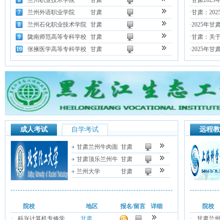
6
兰州职业技术学院
甘肃
·
甘肃202
7
兰州外语职业学院
甘肃
·
甘肃：20
8
兰州石化职业技术学院
甘肃
·
2025年甘
9
陇南师范高等专科学校
甘肃
·
甘肃：关于
10
张掖医学高等专科学校
甘肃
·
2025年
成人考试
自学考试
远程教
甘肃兰州牛肉面
甘肃
甘肃顶乐兰州牛
甘肃
兰州大学
甘肃
院校
地区
报名/留言
详细
院校
·
科兴计算机专修学
甘肃
·
甘肃兰