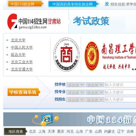
发
中国114就业网
中国高职高专招生就业网
招生信息
/
求学
考试政策
北京大学
中国人民大学
延边大学
北京工业大学
北京交通大学
找学校
找专业
找招生
地区搜索
北京
上海
天津
重庆
河北
山东
广东
山西
内蒙古
辽宁
吉林